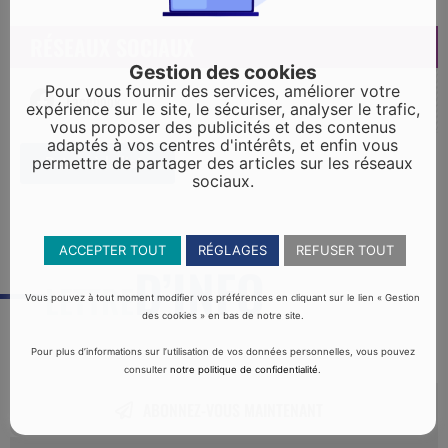
RÉSEAUX SOCIAUX
Gestion des cookies
Pour vous fournir des services, améliorer votre
Facebook
expérience sur le site, le sécuriser, analyser le trafic,
vous proposer des publicités et des contenus
adaptés à vos centres d'intérêts, et enfin vous
permettre de partager des articles sur les réseaux
Retour à la liste
sociaux.
ACCEPTER TOUT
RÉGLAGES
REFUSER TOUT
D’INFO
LETTRE
Vous pouvez à tout moment modifier vos préférences en cliquant sur le lien « Gestion
des cookies » en bas de notre site.
Pour plus d’informations sur l’utilisation de vos données personnelles, vous pouvez
consulter
notre politique de confidentialité
.
ABONNEZ-VOUS MAINTENANT