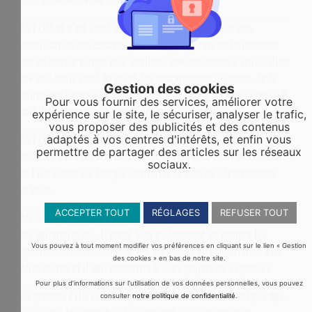
Le PLUi, et c’est aussi un corollaire du ZAN, favorise une
densification des espaces déjà urbanisés. Créer un lotissement
sur un terrain vierge, cela implique, non seulement d’artificialiser
les sols, mais aussi de créer des raccordements réseaux, de la
Gestion des cookies
voirie, des lignes de transport… Cela ne peut plus être la règle. Il
Pour vous fournir des services, améliorer votre
va falloir apprendre à construire sur « le déjà là ».
expérience sur le site, le sécuriser, analyser le trafic,
vous proposer des publicités et des contenus
Le PLUi traduit aussi les grandes politiques publiques : la Gestion
adaptés à vos centres d'intérêts, et enfin vous
permettre de partager des articles sur les réseaux
intégrée des eaux à la parcelle, le Programme local de l’habitat,
sociaux.
le Plan climat air énergie territorial, le plan de Déplacements
urbains…
ACCEPTER TOUT
RÉGLAGES
REFUSER TOUT
Mais s’il permet d’harmoniser les règles d’urbanisme, le PLUi ne
les uniformise pas. Il prend bien évidemment en compte les
Vous pouvez à tout moment modifier vos préférences en cliquant sur le lien « Gestion
spécificités des communes. Il a été rédigé en concertation avec
des cookies » en bas de notre site.
elles toutes et il doit permettre à leurs projets de s’épanouir.
Pour plus d’informations sur l’utilisation de vos données personnelles, vous pouvez
Ce premier PLUi va courir jusque fin 2034, mais il n’est pas figé.
consulter
notre politique de confidentialité
.