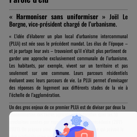
« Harmoniser sans uniformiser »
Joël Le
Borgne, vice-président chargé de l’urbanisme.
« L’idée d’élaborer un plan local d’urbanisme intercommunal
(PLUi) est née sous le précédent mandat. Les élus de l’époque –
et je partage leur avis – trouvaient qu’il n’était plus pertinent de
garder une approche exclusivement communale de l’urbanisme.
Les habitants, par exemple, vivent sur un territoire et pas
seulement sur une commune. Leurs parcours résidentiels
évoluent avec leurs parcours de vie. Le PLUi permet d’envisager
des réponses de logement aux différents stades de la vie à
l’échelle de l’agglomération.
Un des gros enjeux de ce premier PLUi est de diviser par deux la
consommation des terres agricoles et naturelles dans les 10
prochaines années par rapport à la décennie précédente (2011-
2021). On prépare ainsi la loi Climat et résilience qui prévoit le
zéro artificialisation nette (ZAN) pour 2050.