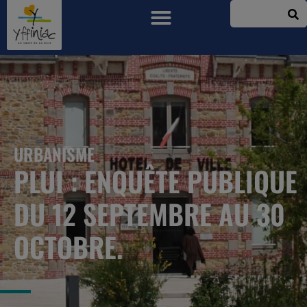
URBANISME
PLUI : ENQUÊTE PUBLIQUE
DU 12 SEPTEMBRE AU 30
OCTOBRE.