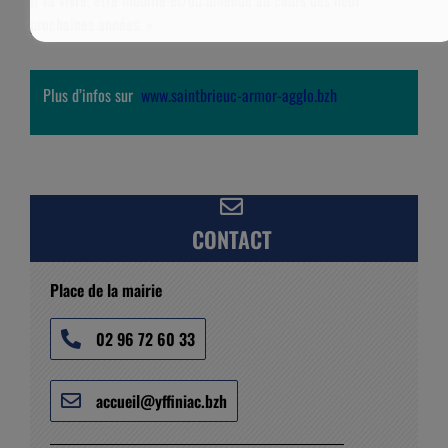
Il va vivre, être modifié et/ou amendé au cours des neuf
prochaines années. »
Plus d’infos sur
www.saintbrieuc-armor-agglo.bzh
CONTACT
Place de la mairie
02 96 72 60 33
accueil@yffiniac.bzh