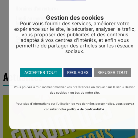
Horaires d'ouverture :
Gestion des cookies
Lundi au mercredi : 8h30 à 12h - 13h30 à 17h
Jeudi : 8h30 à 12h30
Pour vous fournir des services, améliorer votre
Vendredi : 8h30 à 12h - 13h30 à 16h30
expérience sur le site, le sécuriser, analyser le trafic,
vous proposer des publicités et des contenus
Samedi 9h à 12h
adaptés à vos centres d'intérêts, et enfin vous
Uniquement Etat Civil
permettre de partager des articles sur les réseaux
sociaux.
Actualités
ACCEPTER TOUT
RÉGLAGES
REFUSER TOUT
Vous pouvez à tout moment modifier vos préférences en cliquant sur le lien « Gestion
des cookies » en bas de notre site.
Pour plus d’informations sur l’utilisation de vos données personnelles, vous pouvez
consulter
notre politique de confidentialité
.