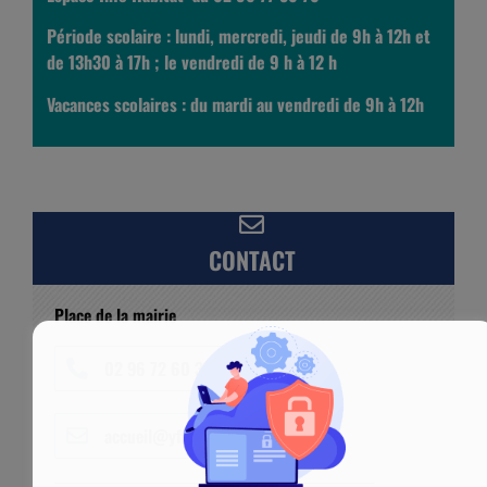
Période scolaire : l
undi, mercredi, jeudi de 9h à 12h et
de 13h30 à 17h ; le vendredi de 9 h à 12 h
Vacances scolaires : du mardi au vendredi de 9h à 12h
CONTACT
Place de la mairie
02 96 72 60 33
accueil@yffiniac.bzh