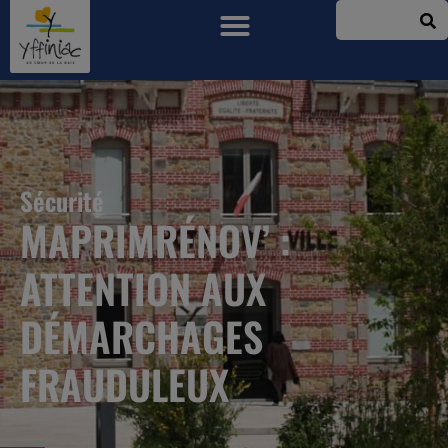
Sécurité
MAPRIMRÉNOV’ :
ATTENTION AUX
DÉMARCHAGES
FRAUDULEUX