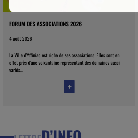
FORUM DES ASSOCIATIONS 2026
4 août 2026
La Ville d'Yffiniac est riche de ses associations. Elles sont en
effet près d'une soixantaine représentant des domaines aussi
variés...
+
D’INFO