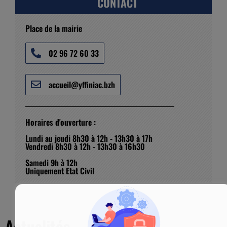
CONTACT
Place de la mairie
02 96 72 60 33
accueil@yffiniac.bzh
Horaires d'ouverture :
Lundi au jeudi 8h30 à 12h - 13h30 à 17h
Vendredi 8h30 à 12h - 13h30 à 16h30
Samedi 9h à 12h
Uniquement Etat Civil
Actualités