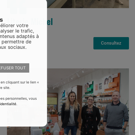
Literie Michel
es
éliorer votre
alyser le trafic,
ontenus adaptés à
Literie Michel
s permettre de
Consultez
Nouveau site
aux sociaux.
EFUSER TOUT
 cliquant sur le lien «
e site.
nées personnelles, vous
identialité
.