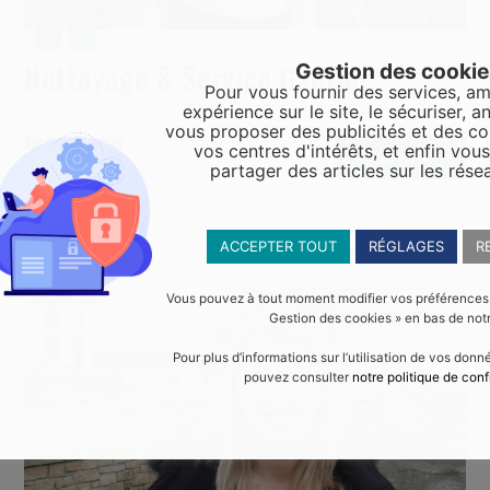
Nettoyage & Service Gautier
Gestion des cooki
Pour vous fournir des services, am
expérience sur le site, le sécuriser, an
vous proposer des publicités et des c
Jordan Gautier
vos centres d'intérêts, et enfin vou
Consultez
Service de nettoyage
partager des articles sur les rése
ACCEPTER TOUT
RÉGLAGES
R
Vous pouvez à tout moment modifier vos préférences en
Gestion des cookies » en bas de notr
Pour plus d’informations sur l’utilisation de vos don
pouvez consulter
notre politique de conf