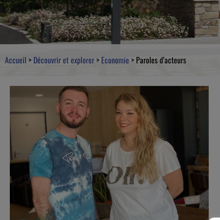
Accueil
>
Découvrir et explorer
>
Economie
>
Paroles d’acteurs