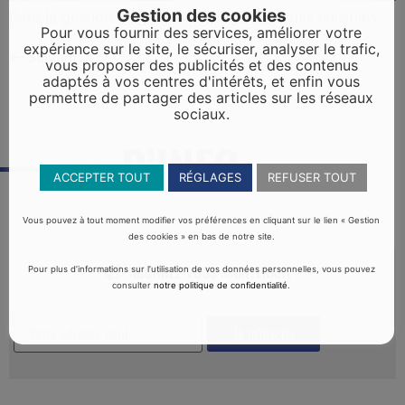
Gestion des cookies
Pour la gestion du gibier et la régulation des nuisibles
Pour vous fournir des services, améliorer votre
expérience sur le site, le sécuriser, analyser le trafic,
←
Suivant
vous proposer des publicités et des contenus
adaptés à vos centres d'intérêts, et enfin vous
permettre de partager des articles sur les réseaux
sociaux.
D’INFO
LETTRE
ACCEPTER TOUT
RÉGLAGES
REFUSER TOUT
Vous pouvez à tout moment modifier vos préférences en cliquant sur le lien « Gestion
des cookies » en bas de notre site.
ABONNEZ-VOUS MAINTENANT
Pour plus d’informations sur l’utilisation de vos données personnelles, vous pouvez
consulter
notre politique de confidentialité
.